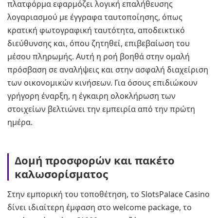
πλατφόρμα εφαρμόζει λογική επαλήθευσης
λογαριασμού με έγγραφα ταυτοποίησης, όπως
κρατική φωτογραφική ταυτότητα, αποδεικτικό
διεύθυνσης και, όπου ζητηθεί, επιβεβαίωση του
μέσου πληρωμής. Αυτή η ροή βοηθά στην ομαλή
πρόσβαση σε αναλήψεις και στην ασφαλή διαχείριση
των οικονομικών κινήσεων. Για όσους επιδιώκουν
γρήγορη έναρξη, η έγκαιρη ολοκλήρωση των
στοιχείων βελτιώνει την εμπειρία από την πρώτη
ημέρα.
Δομή προσφορών και πακέτο
καλωσορίσματος
Στην εμπορική του τοποθέτηση, το SlotsPalace Casino
δίνει ιδιαίτερη έμφαση στο welcome package, το