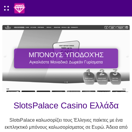
SlotsPalace Casino Ελλάδα
SlotsPalace καλωσορίζει τους Έλληνες παίκτες με ένα
εκπληκτικό μπόνους καλωσορίσματος σε Ευρώ. Άδεια από