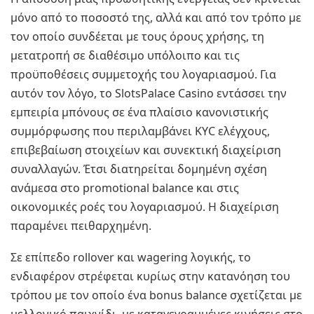
μόνο από το ποσοστό της, αλλά και από τον τρόπο με
τον οποίο συνδέεται με τους όρους χρήσης, τη
μετατροπή σε διαθέσιμο υπόλοιπο και τις
προϋποθέσεις συμμετοχής του λογαριασμού. Για
αυτόν τον λόγο, το SlotsPalace Casino εντάσσει την
εμπειρία μπόνους σε ένα πλαίσιο κανονιστικής
συμμόρφωσης που περιλαμβάνει KYC ελέγχους,
επιβεβαίωση στοιχείων και συνεκτική διαχείριση
συναλλαγών. Έτσι διατηρείται δομημένη σχέση
ανάμεσα στο promotional balance και στις
οικονομικές ροές του λογαριασμού. Η διαχείριση
παραμένει πειθαρχημένη.
Σε επίπεδο rollover και wagering λογικής, το
ενδιαφέρον στρέφεται κυρίως στην κατανόηση του
τρόπου με τον οποίο ένα bonus balance σχετίζεται με
μελλονικό παιχνίδι, με καταγεγραμμένες κινήσεις στο