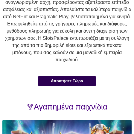
αναγνωρισμένη αρχή, προσφέροντας αξεπέραστο επίπεδο
ασφάλειας και αξιοπιστίας. Απολαύστε τα καλύτερα παιχνίδια
από NetEnt και Pragmatic Play, βελτιστοποιημένα για κινητά.
Επωφεληθείτε από τις γρήγορες πληρωμές και διάφορες
μεθόδους πληρωμής για εύκολη και άνετη διαχείριση των
χρημάτων σας. Η SlotsPalace εντυπωσιάζει με τη συλλογή
της από τα πιο δημοφιλή slots και εξαιρετικά πακέτα
μπόνους, που σας καλούν σε μια μοναδική εμπειρία
παιχνιδιού.
Αποκτήστε Τώρα
Αγαπημένα παιχνίδια