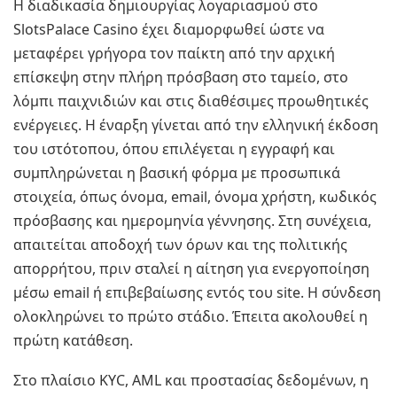
Η διαδικασία δημιουργίας λογαριασμού στο
SlotsPalace Casino έχει διαμορφωθεί ώστε να
μεταφέρει γρήγορα τον παίκτη από την αρχική
επίσκεψη στην πλήρη πρόσβαση στο ταμείο, στο
λόμπι παιχνιδιών και στις διαθέσιμες προωθητικές
ενέργειες. Η έναρξη γίνεται από την ελληνική έκδοση
του ιστότοπου, όπου επιλέγεται η εγγραφή και
συμπληρώνεται η βασική φόρμα με προσωπικά
στοιχεία, όπως όνομα, email, όνομα χρήστη, κωδικός
πρόσβασης και ημερομηνία γέννησης. Στη συνέχεια,
απαιτείται αποδοχή των όρων και της πολιτικής
απορρήτου, πριν σταλεί η αίτηση για ενεργοποίηση
μέσω email ή επιβεβαίωσης εντός του site. Η σύνδεση
ολοκληρώνει το πρώτο στάδιο. Έπειτα ακολουθεί η
πρώτη κατάθεση.
Στο πλαίσιο KYC, AML και προστασίας δεδομένων, η