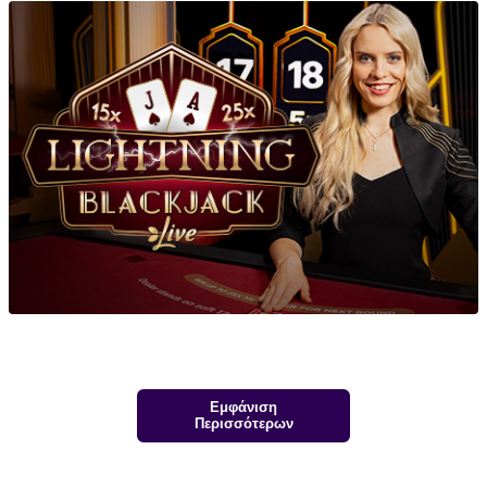
Εμφάνιση
Περισσότερων