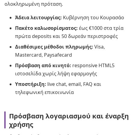
ολοκληρωμένη πρόταση.
Άδεια λειτουργίας:
Κυβέρνηση του Κουρασάο
Πακέτο καλωσορίσματος:
έως €1000 στα τρία
πρώτα deposits και 50 δωρεάν περιστροφές
Διαθέσιμες μέθοδοι πληρωμής:
Visa,
Mastercard, Paysafecard
Πρόσβαση από κινητό:
responsive HTML5
ιστοσελίδα χωρίς λήψη εφαρμογής
Υποστήριξη:
live chat, email, FAQ και
τηλεφωνική επικοινωνία
Πρόσβαση λογαριασμού και έναρξη
χρήσης